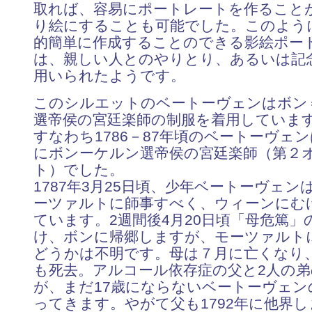
取れば、容易にポートレートを作ること
り絵にすることも可能でした。このよう
的簡単に作成することのできる影絵ポー
は、親しい人とのやりとり、あるいは記
用いられたようです。
このシルエットのベートーヴェンはボン
選帝侯の宮廷楽師の制服を着用しています
すなわち1786－87年頃のベートーヴェ
にボンーケルン選帝侯の宮廷楽師（第２
ト）でした。
1787年3月25日頃、少年ベートーヴェン
ーツァルトに師事すべく、ウィーンにむ
ています。2週間後4月20日頃「母危篤」
け、ボンに帰郷しますが、モーツァルト
どうかは不明です。母は７月に亡くなり
も死去。アルコール依存症の父と2人の弟
が、まだ17歳にならないベートーヴェン
ってきます。やがて父も1792年に他界