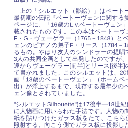
上の「シルエット（影絵）」はベート
最初期の伝記『ベートーヴェンに関する
ページに、「16歳のL.v.ベートーヴェン
載されたものです。この本はベートーヴ
F・G・ヴェーゲラー（1765－1848）と
ェンのピアノの弟子F・リース（1784－1
るもの。やはり友人のシンドラーの提唱
3人の共同企画として出発したのですが
違からヴェーゲラー[前半]とリース[後半
て書かれました。このシルエットは、20
画「13歳のベートーヴェン」（ホームペ
出）が浮上するまで、現存する最年少の
ェン像とされていました。
"シルエットSilhouette"は17後半―18
に人物画に用いられた手法です。人物の
紙を貼りつけたガラス板をたて、こちら
照射する。向こう側でガラス板に投影し