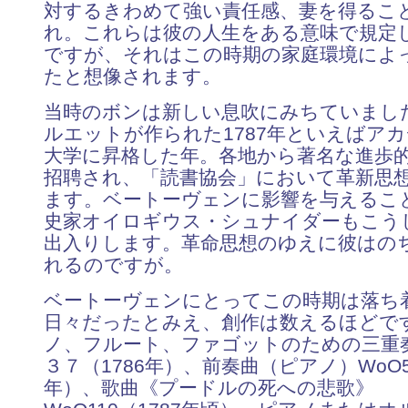
対するきわめて強い責任感、妻を得るこ
れ。これらは彼の人生をある意味で規定
ですが、それはこの時期の家庭環境によ
たと想像されます。
当時のボンは新しい息吹にみちていまし
ルエットが作られた1787年といえばア
大学に昇格した年。各地から著名な進歩
招聘され、「読書協会」において革新思
ます。ベートーヴェンに影響を与えるこ
史家オイロギウス・シュナイダーもこう
出入りします。革命思想のゆえに彼はの
れるのですが。
ベートーヴェンにとってこの時期は落ち
日々だったとみえ、創作は数えるほどで
ノ、フルート、ファゴットのための三重奏
３７（1786年）、前奏曲（ピアノ）WoO55
年）、歌曲《プードルの死への悲歌》