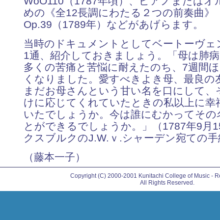
WoO110（1787年頃）、ピアノまたは
めの《全12長調にわたる２つの前奏曲》
Op.39（1789年）などがあげらます。
当時のドキュメントとしてベートーヴェ
1通、紹介しておきましょう。「母は肺
多くの苦痛と苦悩に耐えたのち、7週間
くなりました。愛すべきよき母、最良の
まだお母さんという甘い名を口にして、
けに応じてくれていたときの私以上に幸
いたでしょうか。今は誰にむかってその
とができるでしょうか。」（1787年9月1
クスブルクのJ.W.ｖ.シャーデン宛ての
（藤本一子）
Copyright (C) 2000-2001 Kunitachi College of Music - Re
All Rights Reserved.