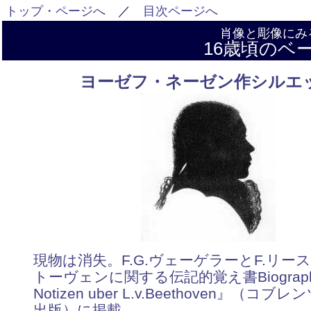
トップ・ページへ
／
目次ページへ
肖像と彫像にみ
16歳頃のベ
ヨーゼフ・ネーゼン作シルエ
現物は消失。F.G.ヴェーゲラーとF.リー
トーヴェンに関する伝記的覚え書Biographi
Notizen uber L.v.Beethoven』（コブレ
出版）に掲載。